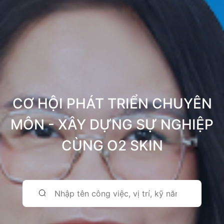
CƠ HỘI PHÁT TRIỂN CHUYÊN
MÔN - XÂY DỰNG SỰ NGHIỆP
CÙNG O2 SKIN