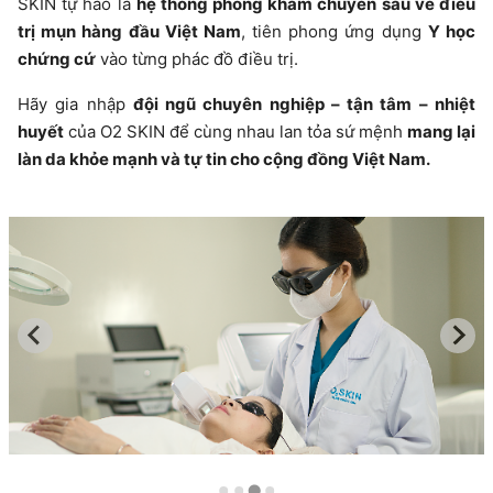
SKIN tự hào là
hệ thống phòng khám chuyên sâu về điều
trị mụn hàng đầu Việt Nam
, tiên phong ứng dụng
Y học
chứng cứ
vào từng phác đồ điều trị.
Hãy gia nhập
đội ngũ chuyên nghiệp – tận tâm – nhiệt
huyết
của O2 SKIN để cùng nhau lan tỏa sứ mệnh
mang lại
làn da khỏe mạnh và tự tin cho cộng đồng Việt Nam.